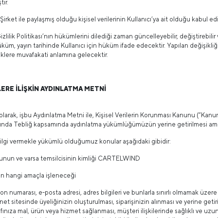
tır.
, Şirket ile paylaşmış olduğu kişisel verilerinin Kullanıcı’ya ait olduğu kabul ed
Gizlilik Politikası’nın hükümlerini dilediği zaman güncelleyebilir, değiştirebil
hüküm, yayın tarihinde Kullanıcı için hüküm ifade edecektir. Yapılan değişikli
liklere muvafakati anlamına gelecektir.
LERE İLİŞKİN AYDINLATMA METNİ
rak, işbu Aydınlatma Metni ile, Kişisel Verilerin Korunması Kanunu (“Kan
kında Tebliğ kapsamında aydınlatma yükümlüğümüzün yerine getirilmesi am
lgi vermekle yükümlü olduğumuz konular aşağıdaki gibidir:
sunun ve varsa temsilcisinin kimliği CARTELWIND
erin hangi amaçla işleneceği
on numarası, e-posta adresi, adres bilgileri ve bunlarla sınırlı olmamak üzere 
ernet sitesinde üyeliğinizin oluşturulması, siparişinizin alınması ve yerine getir
ınıza mal, ürün veya hizmet sağlanması, müşteri ilişkilerinde sağlıklı ve uzun