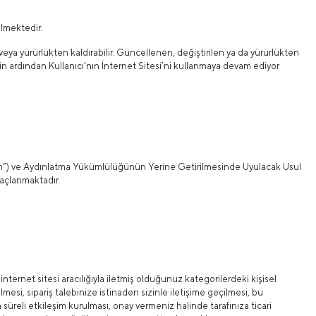
ilmektedir.
ir veya yürürlükten kaldırabilir. Güncellenen, değiştirilen ya da yürürlükten
ğin ardından Kullanıcı’nın İnternet Sitesi’ni kullanmaya devam ediyor
un”) ve Aydınlatma Yükümlülüğünün Yerine Getirilmesinde Uyulacak Usul
açlanmaktadır.
internet sitesi aracılığıyla iletmiş olduğunuz kategorilerdeki kişisel
ilmesi, sipariş talebinize istinaden sizinle iletişime geçilmesi, bu
 süreli etkileşim kurulması, onay vermeniz halinde tarafınıza ticari