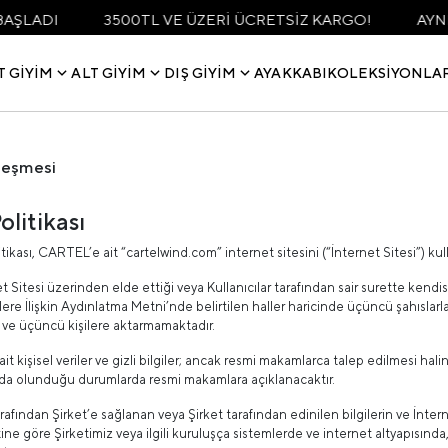
LADI
3500TL VE ÜZERİ ÜCRETSİZ KARGO!
AYNI G
T GIYIM
ALT GIYIM
DIŞ GIYIM
AYAKKABI
KOLEKSIYONLA
zleşmesi
Politikası
litikası, CARTEL’e ait “cartelwind.com” internet sitesini (“İnternet Sitesi”) kulla
et Sitesi üzerinden elde ettiği veya Kullanıcılar tarafından sair surette kendisine
ilere İlişkin Aydınlatma Metni’nde belirtilen haller haricinde üçüncü şahıslar
ve üçüncü kişilere aktarmamaktadır.
a ait kişisel veriler ve gizli bilgiler; ancak resmi makamlarca talep edilmesi
da olunduğu durumlarda resmi makamlara açıklanacaktır.
tarafından Şirket’e sağlanan veya Şirket tarafından edinilen bilgilerin ve İnte
ne göre Şirketimiz veya ilgili kuruluşça sistemlerde ve internet altyapısında,