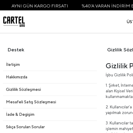
AYNI GÜN KARGO FIRSATI
%40'A VARAN İNDİRİM BAŞ
ÜS
Destek
Gizlilik Sö
Gizlilik 
İletişim
İşbu Gizlilik Po
Hakkımızda
1. Şirket, İntern
Gizlilik Sözleşmesi
alan Kişisel Ver
kullanmamakta 
Mesafeli Satış Sözleşmesi
2. Kullanıcılar’
yapılmak zorun
İade & Degişim
3. Kullanıcılar 
Sıkça Sorulan Sorular
işlemin mahiyeti