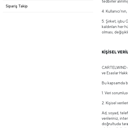
tedbirler alınmış
Sipariş Takip
4. Kullanıcı’nın
5. Şirket, işbu 
kaldırılan her 
olması, değişik
KİŞİSEL VERİ
CARTELWIND ola
ve Esaslar Hak
Bu kapsamda bi
1. Veri sorumlu
2. Kişisel veril
Ad, soyad, telef
verileriniz, int
doğrultuda taraf