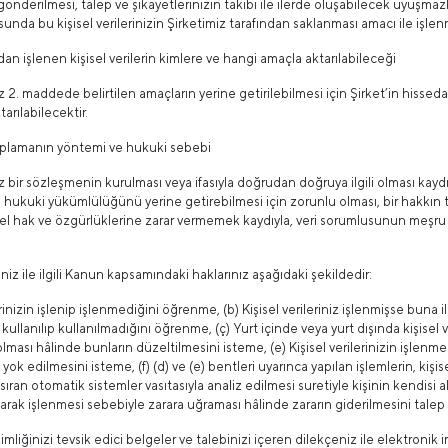
i gönderilmesi, talep ve şikayetlerinizin takibi ile ilerde oluşabilecek uyu
unda bu kişisel verilerinizin Şirketimiz tarafından saklanması amacı ile işle
ndan işlenen kişisel verilerin kimlere ve hangi amaçla aktarılabileceği
niz 2. maddede belirtilen amaçların yerine getirilebilmesi için Şirket’in hissedarl
tarılabilecektir.
 toplamanın yöntemi ve hukuki sebebi
niz bir sözleşmenin kurulması veya ifasıyla doğrudan doğruya ilgili olması kaydı
in hukuki yükümlülüğünü yerine getirebilmesi için zorunlu olması, bir hakkın t
temel hak ve özgürlüklerine zarar vermemek kaydıyla, veri sorumlusunun meşru 
.
eriniz ile ilgili Kanun kapsamındaki haklarınız aşağıdaki şekildedir:
lerinizin işlenip işlenmediğini öğrenme, (b) Kişisel verileriniz işlenmişse buna i
llanılıp kullanılmadığını öğrenme, (ç) Yurt içinde veya yurt dışında kişisel veri
olması hâlinde bunların düzeltilmesini isteme, (e) Kişisel verilerinizin işlenm
 yok edilmesini isteme, (f) (d) ve (e) bentleri uyarınca yapılan işlemlerin, kişise
ıran otomatik sistemler vasıtasıyla analiz edilmesi suretiyle kişinin kendisi a
larak işlenmesi sebebiyle zarara uğraması hâlinde zararın giderilmesini talep
kimliğinizi tevsik edici belgeler ve talebinizi içeren dilekçeniz ile elektronik