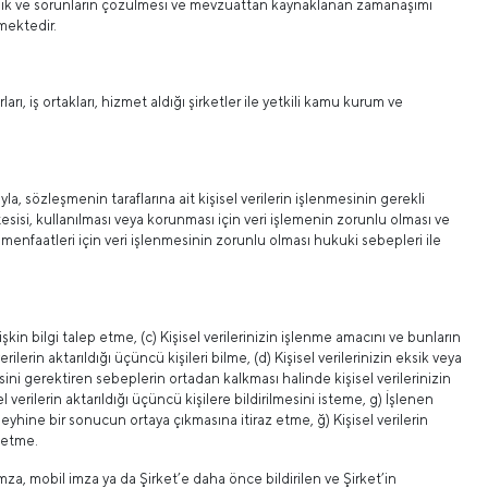
şmazlık ve sorunların çözülmesi ve mevzuattan kaynaklanan zamanaşımı
nmektedir.
arı, iş ortakları, hizmet aldığı şirketler ile yetkili kamu kurum ve
yla, sözleşmenin taraflarına ait kişisel verilerin işlenmesinin gerekli
esisi, kullanılması veya korunması için veri işlemenin zorunlu olması ve
menfaatleri için veri işlenmesinin zorunlu olması hukuki sebepleri ile
lişkin bilgi talep etme, (c) Kişisel verilerinizin işlenme amacını ve bunların
lerin aktarıldığı üçüncü kişileri bilme, (d) Kişisel verilerinizin eksik veya
esini gerektiren sebeplerin ortadan kalkması halinde kişisel verilerinizin
l verilerin aktarıldığı üçüncü kişilere bildirilmesini isteme, g) İşlenen
leyhine bir sonucun ortaya çıkmasına itiraz etme, ğ) Kişisel verilerin
 etme.
 imza, mobil imza ya da Şirket’e daha önce bildirilen ve Şirket’in