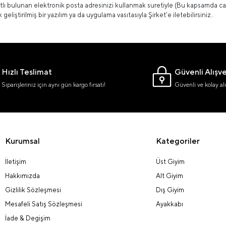
tlı bulunan elektronik posta adresinizi kullanmak suretiyle (Bu kapsamda car
geliştirilmiş bir yazılım ya da uygulama vasıtasıyla Şirket’e iletebilirsiniz..
Hızlı Teslimat
Güvenli Alışve
Siparişleriniz için aynı gün kargo fırsatı!
Güvenli ve kolay alı
Kurumsal
Kategoriler
İletişim
Üst Giyim
Hakkımızda
Alt Giyim
Gizlilik Sözleşmesi
Dış Giyim
Mesafeli Satış Sözleşmesi
Ayakkabı
İade & Degişim