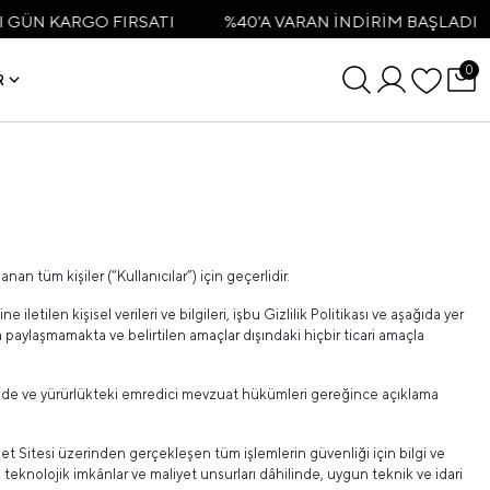
ÜN KARGO FIRSATI
%40'A VARAN İNDİRİM BAŞLADI
0
R
nan tüm kişiler (“Kullanıcılar”) için geçerlidir.
 iletilen kişisel verileri ve bilgileri, işbu Gizlilik Politikası ve aşağıda yer
la paylaşmamakta ve belirtilen amaçlar dışındaki hiçbir ticari amaçla
 halinde ve yürürlükteki emredici mevzuat hükümleri gereğince açıklama
rnet Sitesi üzerinden gerçekleşen tüm işlemlerin güvenliği için bilgi ve
 teknolojik imkânlar ve maliyet unsurları dâhilinde, uygun teknik ve idari