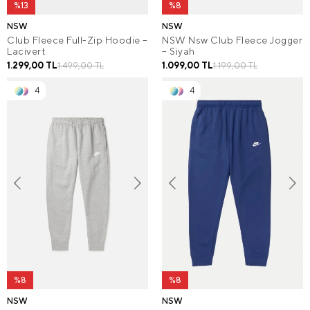
%13
%8
NSW
NSW
Club Fleece Full-Zip Hoodie –
NSW Nsw Club Fleece Jogger
Lacivert
– Siyah
1.299,00 TL
1.099,00 TL
1.499,00 TL
1.199,00 TL
4
4
%8
%8
NSW
NSW