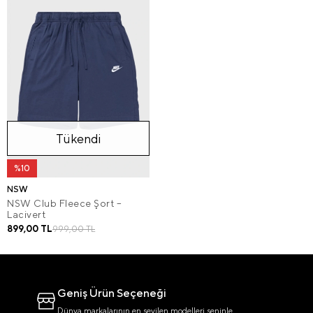
Tükendi
%10
NSW
NSW Club Fleece Şort –
Lacivert
899,00 TL
999,00 TL
Geniş Ürün Seçeneği
Dünya markalarının en sevilen modelleri seninle.