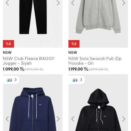
%8
%8
NSW
NSW
NSW Club Fleece BAGGY
NSW Solo Swoosh Full-Zip
Jogger – Siyah
Hoodie – Gri
1.099,00 TL
1.199,00 TL
1.199,00 TL
1.299,00 TL
3
3