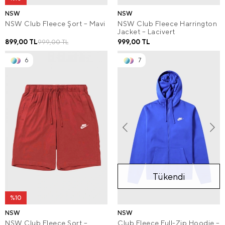
NSW
NSW
NSW Club Fleece Şort – Mavi
NSW Club Fleece Harrington
Jacket – Lacivert
899,00 TL
999,00 TL
999,00 TL
6
7
Tükendi
%10
NSW
NSW
NSW Club Fleece Şort –
Club Fleece Full-Zip Hoodie –