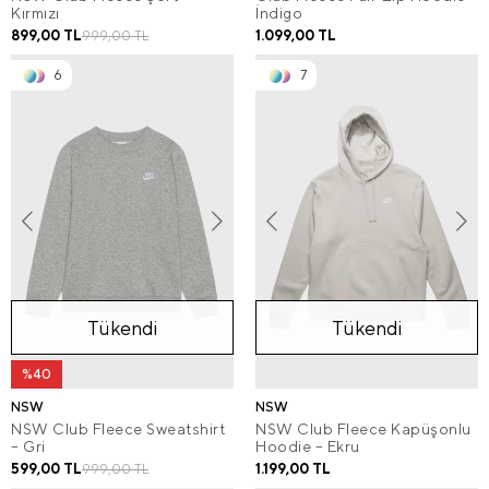
Kırmızı
İndigo
899,00 TL
1.099,00 TL
999,00 TL
6
7
Tükendi
Tükendi
%40
NSW
NSW
NSW Club Fleece Sweatshirt
NSW Club Fleece Kapüşonlu
– Gri
Hoodie – Ekru
599,00 TL
1.199,00 TL
999,00 TL