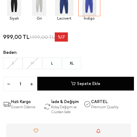
Siyah
Gri
Lacivert
İndigo
999,00 TL
1.199,00 TL
%17
Beden:
S
M
L
XL
Sepete Ekle
Hızlı Kargo
İade & Değişim
CARTEL
Güvenli Ödeme
Kolay Değişim ve
Premium Quality
Cüzdan İade