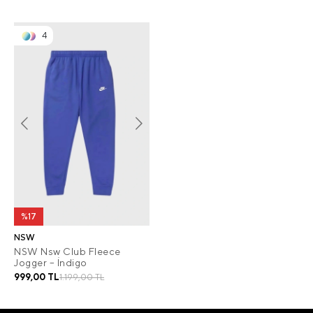
4
%17
NSW
NSW Nsw Club Fleece
Jogger – İndigo
999,00 TL
1.199,00 TL