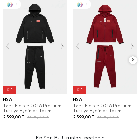
4
4
%13
%13
NSW
NSW
Tech Fleece 2026 Premium
Tech Fleece 2026 Premium
Türkiye Eşofman Takımı -
Türkiye Eşofman Takımı -
Siyah
Bordo
2.599,00 TL
2.599,00 TL
2.999,00 TL
2.999,00 TL
En Son Bu Ürünleri İnceledin