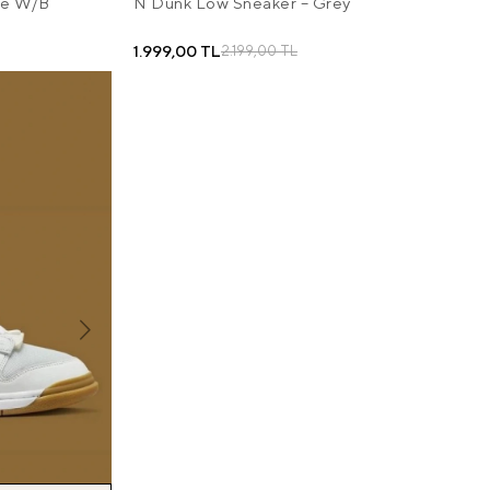
se W/B
N Dunk Low Sneaker – Grey
1.999,00 TL
2.199,00 TL