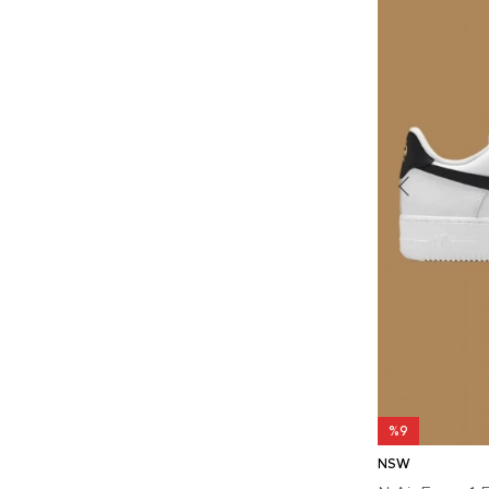
%9
NSW