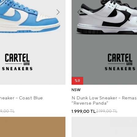
%9
NSW
eaker – Coast Blue
N Dunk Low Sneaker – Remas
“Reverse Panda”
1.999,00 TL
99,00 TL
2.199,00 TL