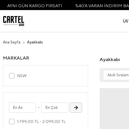
GÜN KARGO FIRSATI
%40'A VARAN İNDİRİM BAŞLADI
ÜS
Ana Sayfa
Ayakkabı
MARKALAR
Ayakkabı
NSW
-
1.799,00 TL - 2.099,00 TL