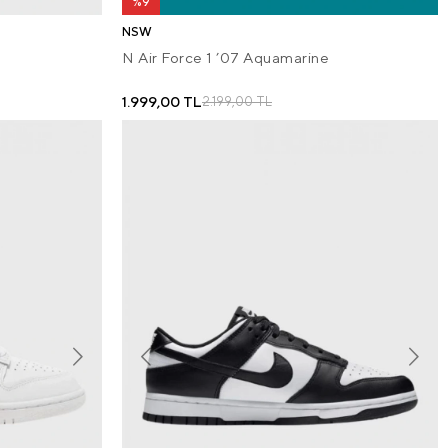
%9
NSW
N Air Force 1 ’07 Aquamarine
1.999,00 TL
2.199,00 TL