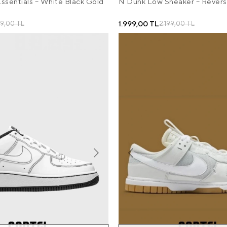
Essentials – White Black Gold
N Dunk Low Sneaker – Rever
1.999,00 TL
99,00 TL
2.199,00 TL