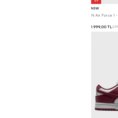
%9
NSW
N Air Force 1 
1.999,00 TL
2.1