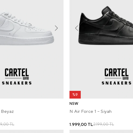
%9
NSW
– Beyaz
N Air Force 1 – Siyah
1.999,00 TL
99,00 TL
2.199,00 TL