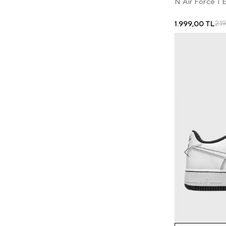
N Air Force 1 
1.999,00 TL
2.1