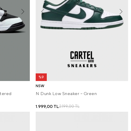
%9
NSW
tered
N Dunk Low Sneaker – Green
1.999,00 TL
2.199,00 TL