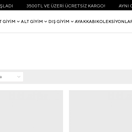
3500TL VE ÜZERİ ÜCRETSİZ KARGO!
AYNI GÜN KARG
T GIYIM
ALT GIYIM
DIŞ GIYIM
AYAKKABI
KOLEKSIYONLA