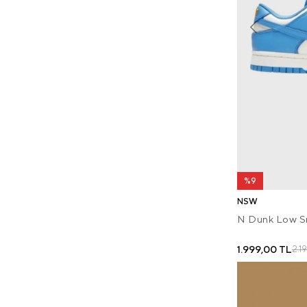
%9
NSW
N Dunk Low Sn
1.999,00 TL
2.1