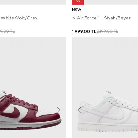
%9
NSW
- White/Volt/Grey
N Air Force 1 - Siyah/Beyaz
1.999,00 TL
99,00 TL
2.199,00 TL