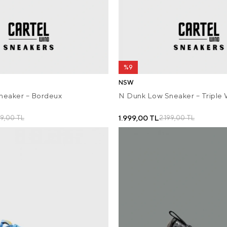
%9
NSW
neaker – Bordeux
N Dunk Low Sneaker – Triple
1.999,00 TL
99,00 TL
2.199,00 TL