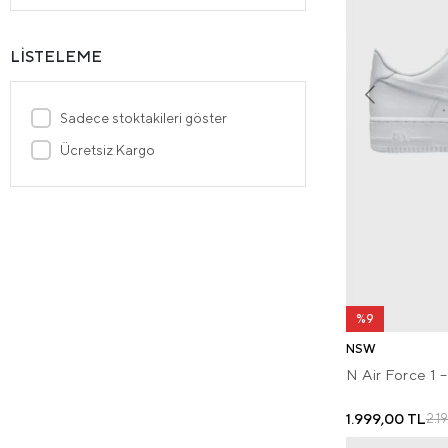
LİSTELEME
Sadece stoktakileri göster
Ücretsiz Kargo
%9
NSW
N Air Force 1 
1.999,00 TL
2.1