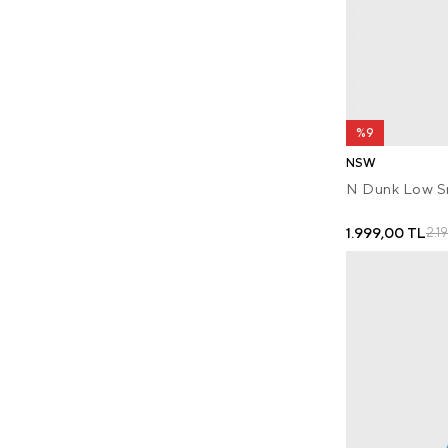
%9
NSW
N Dunk Low S
1.999,00 TL
2.1