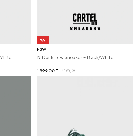
%9
NSW
 White
N Dunk Low Sneaker – Black/White
1.999,00 TL
2.199,00 TL