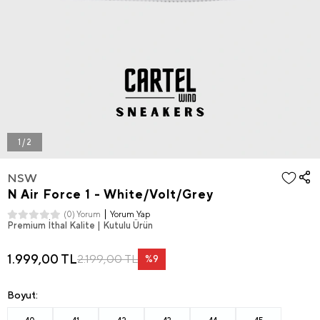
1 / 2
NSW
N Air Force 1 - White/Volt/Grey
Yorum Yap
(0) Yorum
Premium İthal Kalite | Kutulu Ürün
1.999,00 TL
2.199,00 TL
%9
Boyut: