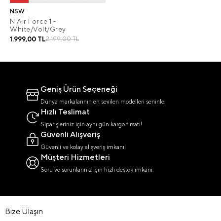
NSW
N Air Force 1 -
White/Volt/Grey
1.999,00 TL
2.199,00 TL
Geniş Ürün Seçeneği
Dünya markalarının en sevilen modelleri seninle.
Hızlı Teslimat
Siparişleriniz için aynı gün kargo fırsatı!
Güvenli Alışveriş
Güvenli ve kolay alışveriş imkanı!
Müşteri Hizmetleri
Soru ve sorunlarınız için hızlı destek imkanı.
Bize Ulaşın