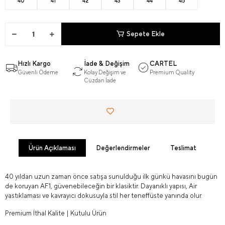
40
41
42
43
44
45
Sepete Ekle
Hızlı Kargo
İade & Değişim
CARTEL
Güvenli Ödeme
Kolay Değişim ve
Premium Quality
Cüzdan İade
Ürün Açıklaması
Değerlendirmeler
Teslimat
40 yıldan uzun zaman önce satışa sunulduğu ilk günkü havasını bugün
de koruyan AF1, güvenebileceğin bir klasiktir. Dayanıklı yapısı, Air
yastıklaması ve kavrayıcı dokusuyla stil her teneffüste yanında olur.
Premium İthal Kalite | Kutulu Ürün