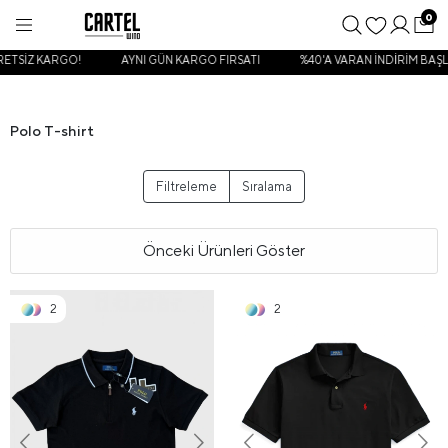
0
ETSİZ KARGO!
AYNI GÜN KARGO FIRSATI
%40'A VARAN İNDİRİM BAŞLA
Polo T-shirt
Filtreleme
Sıralama
Önceki Ürünleri Göster
2
2