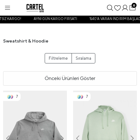
0
KARGO!
AYNI GÜN KARGO FIRSATI
%40'A VARAN İNDİRİM BAŞLADI
Sweatshirt & Hoodie
Filtreleme
Sıralama
Önceki Ürünleri Göster
7
7