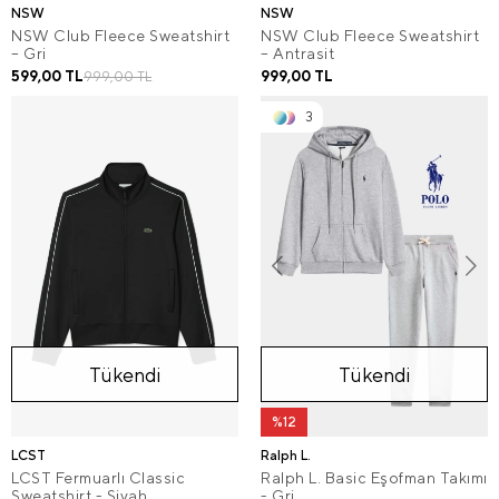
NSW
NSW
NSW Club Fleece Sweatshirt
NSW Club Fleece Sweatshirt
– Gri
– Antrasit
599,00 TL
999,00 TL
999,00 TL
3
Tükendi
Tükendi
%12
LCST
Ralph L.
LCST Fermuarlı Classic
Ralph L. Basic Eşofman Takımı
Sweatshirt - Siyah
- Gri