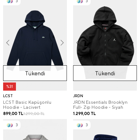
3
3
Tükendi
Tükendi
%31
LCST
JRDN
LCST Basic Kapüşonlu
JRDN Essentials Brooklyn
Hoodie - Lacivert
Full- Zip Hoodie - Siyah
899,00 TL
1.299,00 TL
1.299,00 TL
3
3