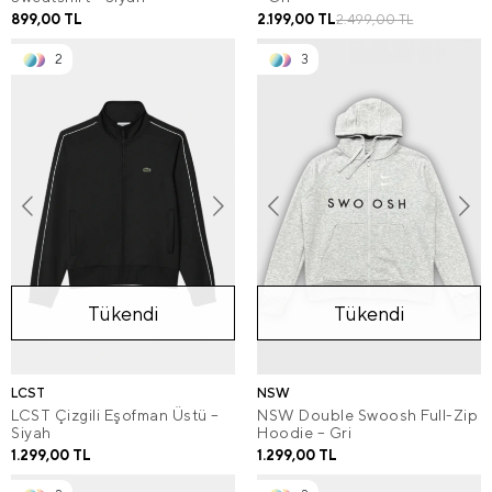
899,00 TL
2.199,00 TL
2.499,00 TL
2
3
Tükendi
Tükendi
LCST
NSW
LCST Çizgili Eşofman Üstü –
NSW Double Swoosh Full-Zip
Siyah
Hoodie – Gri
1.299,00 TL
1.299,00 TL