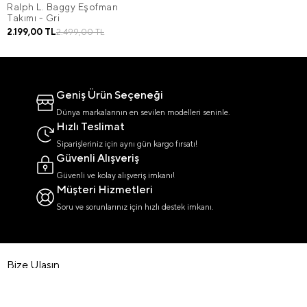
Ralph L. Baggy Eşofman
Takımı - Gri
2.199,00 TL
2.499,00 TL
Geniş Ürün Seçeneği
Dünya markalarının en sevilen modelleri seninle.
Hızlı Teslimat
Siparişleriniz için aynı gün kargo fırsatı!
Güvenli Alışveriş
Güvenli ve kolay alışveriş imkanı!
Müşteri Hizmetleri
Soru ve sorunlarınız için hızlı destek imkanı.
Bize Ulaşın
0850 303 8320
destek@cartelwind.com