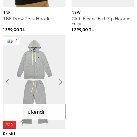
TNF
NSW
TNF Drew Peak Hoodie
Club Fleece Full-Zip Hoodie –
Füme
1.399,00 TL
1.299,00 TL
3
Tükendi
%12
Ralph L.