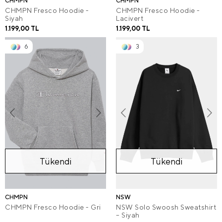
CHMPN
CHMPN
CHMPN Fresco Hoodie -
CHMPN Fresco Hoodie -
Siyah
Lacivert
1.199,00 TL
1.199,00 TL
6
3
Tükendi
Tükendi
CHMPN
NSW
CHMPN Fresco Hoodie - Gri
NSW Solo Swoosh Sweatshirt
– Siyah