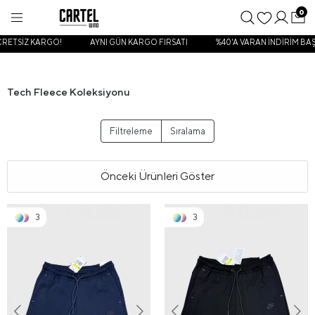
0
CRETSİZ KARGO!
AYNI GÜN KARGO FIRSATI
%40'A VARAN İNDİRİM BAŞ
Tech Fleece Koleksiyonu
Filtreleme
Sıralama
Önceki Ürünleri Göster
3
3