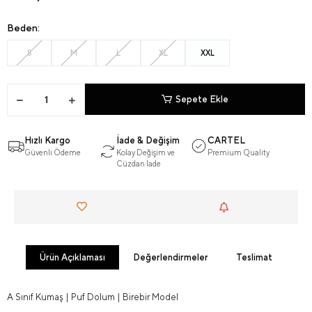
Beden:
S
M
L
XL
XXL
Sepete Ekle
Hızlı Kargo
İade & Değişim
CARTEL
Güvenli Ödeme
Kolay Değişim ve
Premium Quality
Cüzdan İade
Ürün Açıklaması
Değerlendirmeler
Teslimat
A Sınıf Kumaş | Puf Dolum | Birebir Model