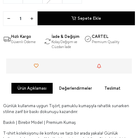
Sepete Ekle
Hızlı Kargo
İade & Değişim
CARTEL
Güvenli Ödeme
Kolay Değişim ve
Premium Quality
Cüzdan İade
Ürün Açıklaması
Değerlendirmeler
Teslimat
Günlük kullanıma uygun Tişört, pamuklu kumaşıyla rahatlık sunarken
stiline zarif bir baskı dokunuşu kazandırır.
Baskılı | Birebir Model | Premium Kumaş
T-shirt koleksiyonu ile konforu ve tarzı bir arada yakala! Günlük