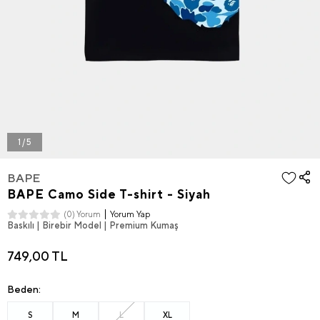
1 / 5
BAPE
BAPE Camo Side T-shirt - Siyah
Yorum Yap
(0) Yorum
Baskılı | Birebir Model | Premium Kumaş
749,00 TL
Beden:
S
M
L
XL