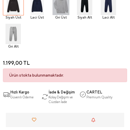
Siyah Üst
Laci Üst
Gri Üst
Siyah Alt
Laci Alt
Gri Alt
1.199,00 TL
Ürün stokta bulunmamaktadır.
Hızlı Kargo
İade & Değişim
CARTEL
Güvenli Ödeme
Kolay Değişim ve
Premium Quality
Cüzdan İade