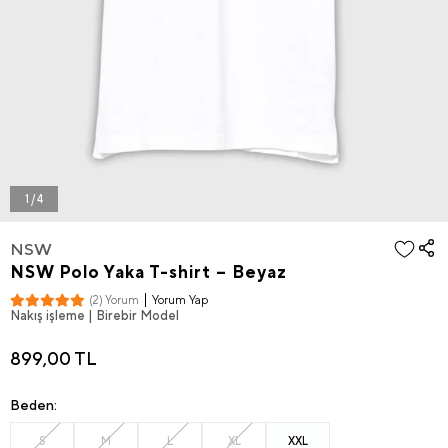
1 / 4
NSW
NSW Polo Yaka T-shirt – Beyaz
Yorum Yap
(2) Yorum
Nakış işleme | Birebir Model
899,00 TL
Beden:
S
M
L
XL
XXL