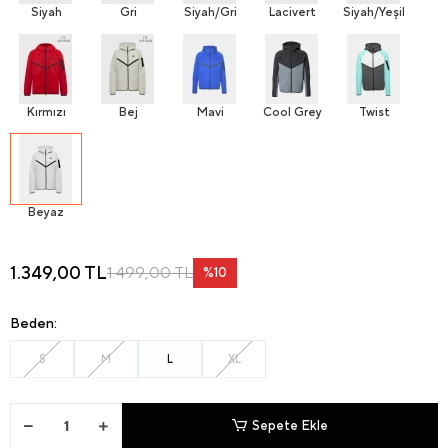
Siyah
Gri
Siyah/Gri
Lacivert
Siyah/Yeşil
Kırmızı
Bej
Mavi
Cool Grey
Twist
Beyaz
1.349,00 TL
1.499,00 TL
%10
Beden:
S
M
L
XL
Sepete Ekle