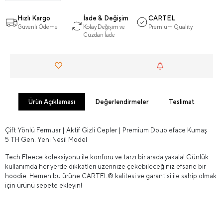
Hızlı Kargo
İade & Değişim
CARTEL
Güvenli Ödeme
Kolay Değişim ve
Premium Quality
Cüzdan İade
Ürün Açıklaması
Değerlendirmeler
Teslimat
Çift Yönlü Fermuar | Aktif Gizli Cepler | Premium Doubleface Kumaş
5 TH Gen. Yeni Nesil Model
Tech Fleece koleksiyonu ile konforu ve tarzı bir arada yakala! Günlük
kullanımda her yerde dikkatleri üzerinize çekebileceğiniz efsane bir
hoodie. Hemen bu ürüne CARTEL® kalitesi ve garantisi ile sahip olmak
için ürünü sepete ekleyin!