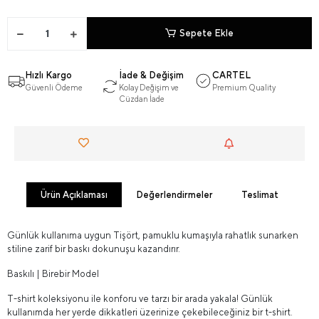
Sepete Ekle
Hızlı Kargo
İade & Değişim
CARTEL
Güvenli Ödeme
Kolay Değişim ve
Premium Quality
Cüzdan İade
Ürün Açıklaması
Değerlendirmeler
Teslimat
Günlük kullanıma uygun Tişört, pamuklu kumaşıyla rahatlık sunarken
stiline zarif bir baskı dokunuşu kazandırır.
Baskılı | Birebir Model
T-shirt koleksiyonu ile konforu ve tarzı bir arada yakala! Günlük
kullanımda her yerde dikkatleri üzerinize çekebileceğiniz bir t-shirt.