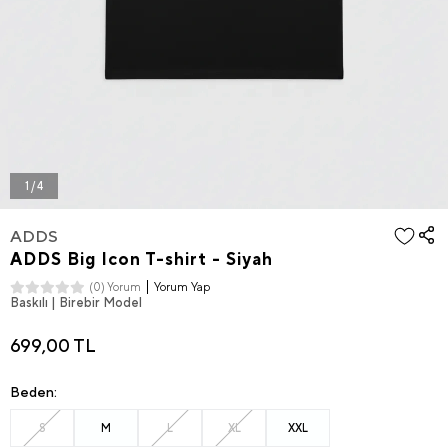
1 / 4
ADDS
ADDS Big Icon T-shirt - Siyah
Yorum Yap
(0) Yorum
Baskılı | Birebir Model
699,00 TL
Beden:
S
M
L
XL
XXL