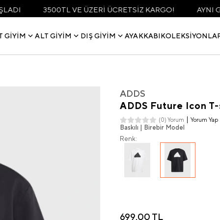
3500TL VE ÜZERİ ÜCRETSİZ KARGO!
AYNI GÜN KAR
T GIYIM
ALT GIYIM
DIŞ GIYIM
AYAKKABI
KOLEKSIYONLA
ADDS
ADDS Future Icon T-s
Yorum Yap
(0) Yorum
Baskılı | Birebir Model
Renk:
699,00 TL