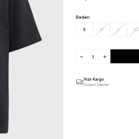
Beden:
S
M
L
XL
Hızlı Kargo
Güvenli Ödeme