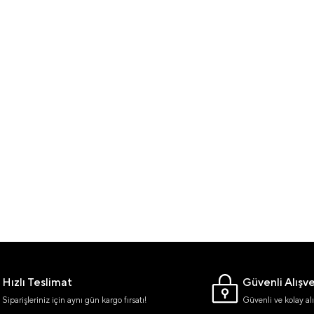
Hızlı Teslimat
Güvenli Alışve
Siparişleriniz için aynı gün kargo fırsatı!
Güvenli ve kolay alı