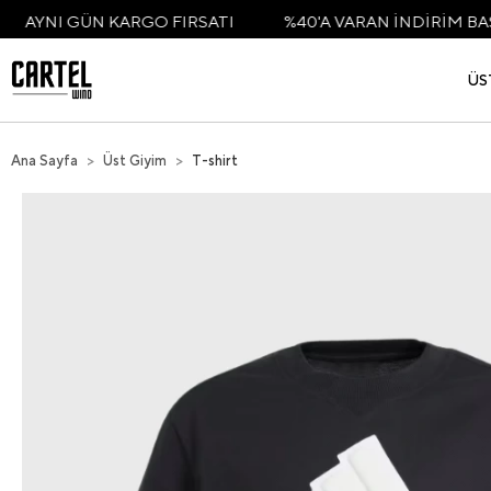
I GÜN KARGO FIRSATI
%40'A VARAN İNDİRİM BAŞLADI
ÜS
Ana Sayfa
Üst Giyim
T-shirt