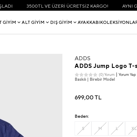
3500TL VE ÜZERİ ÜCRETSİZ KARGO!
AYNI GÜN KARGO F
T GIYIM
ALT GIYIM
DIŞ GIYIM
AYAKKABI
KOLEKSIYONLA
ADDS
ADDS Jump Logo T-sh
Yorum Yap
(0) Yorum
Baskılı | Birebir Model
699,00 TL
Beden:
S
M
L
XL