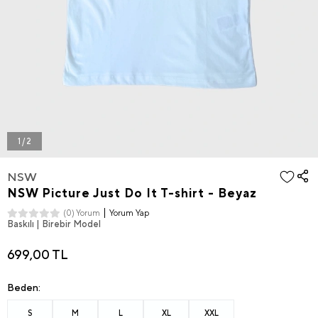
1 / 2
NSW
NSW Picture Just Do It T-shirt - Beyaz
Yorum Yap
(0) Yorum
Baskılı | Birebir Model
699,00 TL
Beden:
S
M
L
XL
XXL