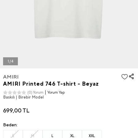
1 / 4
AMIRI
AMIRI Printed 746 T-shirt - Beyaz
Yorum Yap
(0) Yorum
Baskılı | Birebir Model
699,00 TL
Beden:
S
M
L
XL
XXL