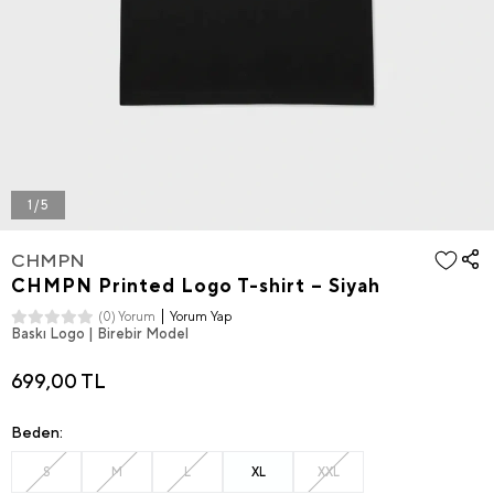
1 / 5
CHMPN
CHMPN Printed Logo T-shirt – Siyah
Yorum Yap
(0) Yorum
Baskı Logo | Birebir Model
699,00 TL
Beden:
S
M
L
XL
XXL