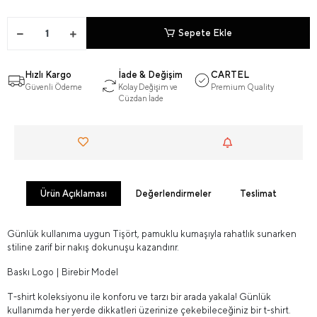
Sepete Ekle
Hızlı Kargo
İade & Değişim
CARTEL
Güvenli Ödeme
Kolay Değişim ve
Premium Quality
Cüzdan İade
Ürün Açıklaması
Değerlendirmeler
Teslimat
Günlük kullanıma uygun Tişört, pamuklu kumaşıyla rahatlık sunarken
stiline zarif bir nakış dokunuşu kazandırır.
Baskı Logo | Birebir Model
T-shirt koleksiyonu ile konforu ve tarzı bir arada yakala! Günlük
kullanımda her yerde dikkatleri üzerinize çekebileceğiniz bir t-shirt.