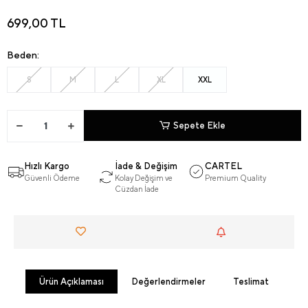
699,00 TL
Beden:
S
M
L
XL
XXL
Sepete Ekle
Hızlı Kargo
İade & Değişim
CARTEL
Güvenli Ödeme
Kolay Değişim ve
Premium Quality
Cüzdan İade
Ürün Açıklaması
Değerlendirmeler
Teslimat