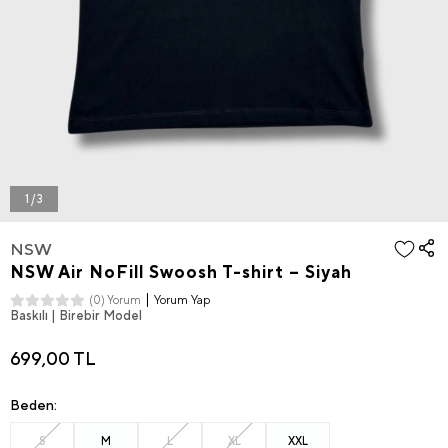
1 / 3
NSW
NSW Air NoFill Swoosh T-shirt – Siyah
Yorum Yap
(0) Yorum
Baskılı | Birebir Model
699,00 TL
Beden:
S
M
L
XL
XXL