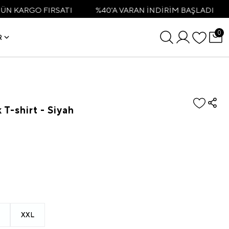
RSATI
%40'A VARAN İNDİRİM BAŞLADI
3500TL VE 
0
R
T-shirt - Siyah
XXL