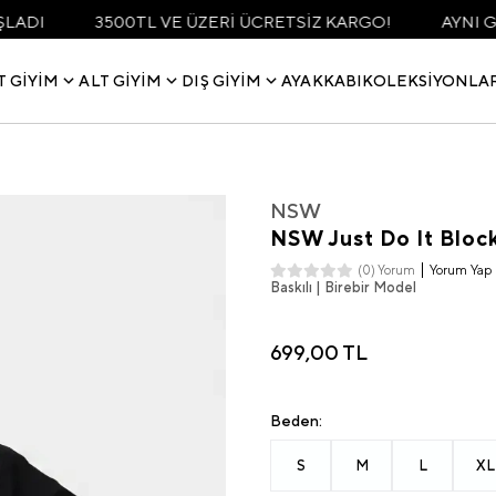
00TL VE ÜZERİ ÜCRETSİZ KARGO!
AYNI GÜN KARGO FI
T GIYIM
ALT GIYIM
DIŞ GIYIM
AYAKKABI
KOLEKSIYONLA
NSW
NSW Just Do It Block 
Yorum Yap
(0) Yorum
Baskılı | Birebir Model
699,00 TL
Beden:
S
M
L
XL