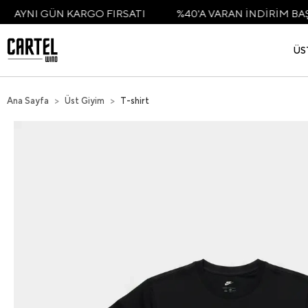
KARGO FIRSATI
%40'A VARAN İNDİRİM BAŞLADI
35
ÜS
Ana Sayfa
Üst Giyim
T-shirt