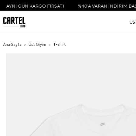
 KARGO FIRSATI
%40'A VARAN İNDİRİM BAŞLADI
ÜS
Ana Sayfa
Üst Giyim
T-shirt