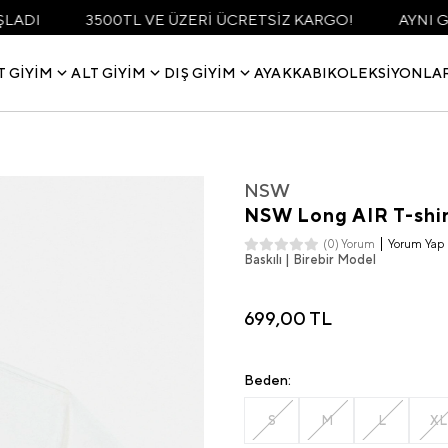
3500TL VE ÜZERİ ÜCRETSİZ KARGO!
AYNI GÜN KARGO F
T GIYIM
ALT GIYIM
DIŞ GIYIM
AYAKKABI
KOLEKSIYONLA
NSW
NSW Long AIR T-shir
Yorum Yap
(0) Yorum
Baskılı | Birebir Model
699,00 TL
Beden:
S
M
L
XL