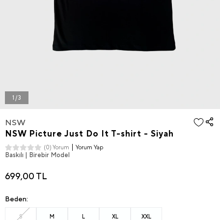
1 / 3
NSW
NSW Picture Just Do It T-shirt - Siyah
Yorum Yap
(0) Yorum
Baskılı | Birebir Model
699,00 TL
Beden:
S
M
L
XL
XXL