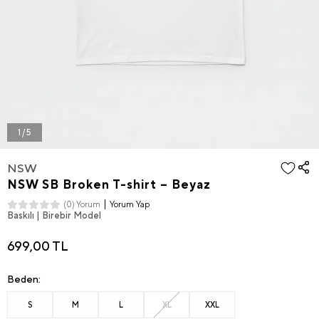
1 / 5
NSW
NSW SB Broken T-shirt – Beyaz
Yorum Yap
(0) Yorum
Baskılı | Birebir Model
699,00 TL
Beden:
S
M
L
XL
XXL