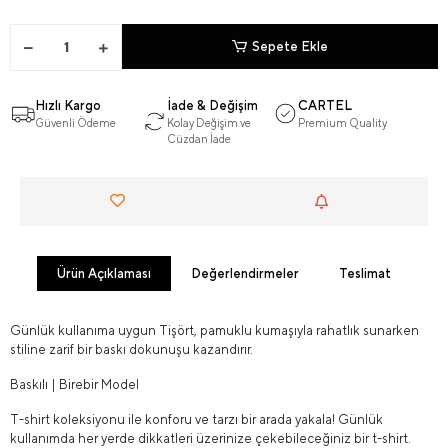
Sepete Ekle
Hızlı Kargo
İade & Değişim
CARTEL
Güvenli Ödeme
Kolay Değişim ve
Premium Quality
Cüzdan İade
Ürün Açıklaması
Değerlendirmeler
Teslimat
Günlük kullanıma uygun Tişört, pamuklu kumaşıyla rahatlık sunarken
stiline zarif bir baskı dokunuşu kazandırır.
Baskılı | Birebir Model
T-shirt koleksiyonu ile konforu ve tarzı bir arada yakala! Günlük
kullanımda her yerde dikkatleri üzerinize çekebileceğiniz bir t-shirt.