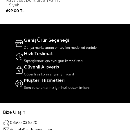
NSW Just Do It Blue T-Shirt
– Siyah
699,00 TL
Geniş Ürün Seçeneği
Dünya markalarının en sevilen modelleri seninle.
Hızlı Teslimat
Siparişleriniz için aynı gün kargo fırsatı!
Güvenli Alışveriş
Güvenli ve kolay alışveriş imkanı!
Müşteri Hizmetleri
Soru ve sorunlarınız için hızlı destek imkanı.
Bize Ulaşın
0850 303 8320
destek@cartelwind.com