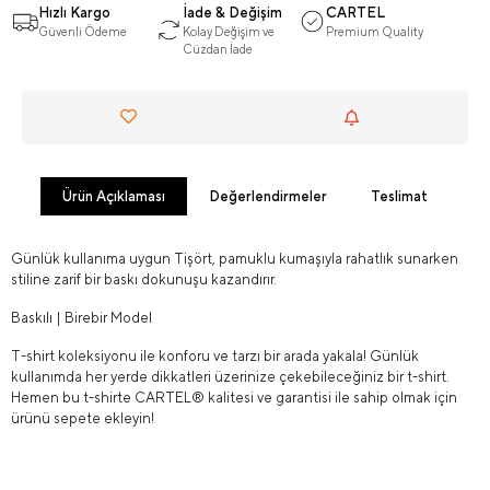
Hızlı Kargo
İade & Değişim
CARTEL
Güvenli Ödeme
Kolay Değişim ve
Premium Quality
Cüzdan İade
Ürün Açıklaması
Değerlendirmeler
Teslimat
Günlük kullanıma uygun Tişört, pamuklu kumaşıyla rahatlık sunarken
stiline zarif bir baskı dokunuşu kazandırır.
Baskılı | Birebir Model
T-shirt koleksiyonu ile konforu ve tarzı bir arada yakala! Günlük
kullanımda her yerde dikkatleri üzerinize çekebileceğiniz bir t-shirt.
Hemen bu t-shirte CARTEL® kalitesi ve garantisi ile sahip olmak için
ürünü sepete ekleyin!