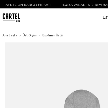
ÜN KARGO FIRSATI
%40'A VARAN İNDİRİM BAŞLADI
ÜS
Ana Sayfa
Üst Giyim
Eşofman Üstü