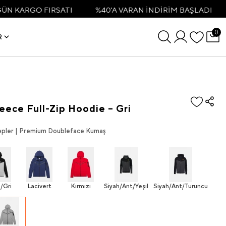
 FIRSATI
%40'A VARAN İNDİRİM BAŞLADI
3500TL 
0
R
eece Full-Zip Hoodie – Gri
 Cepler | Premium Doubleface Kumaş
/Gri
Lacivert
Kırmızı
Siyah/Ant/Yeşil
Siyah/Ant/Turuncu