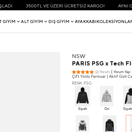
3500TL VE ÜZERİ ÜCRETSİZ KARGO!
AYNI GÜN KARGO
T GIYIM
ALT GIYIM
DIŞ GIYIM
AYAKKABI
KOLEKSIYONLA
NSW
PARIS PSG x Tech Fl
Yorum Yap
(2) Yorum
Çift Yönlü Fermuar | Aktif Gizli
RENK: PSG
Siyah
Gri
Siyah