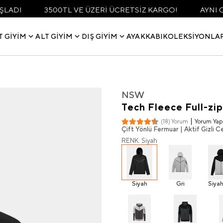
3500TL VE ÜZERİ ÜCRETSİZ KARGO!
AYNI GÜN KARGO
T GIYIM
ALT GIYIM
DIŞ GIYIM
AYAKKABI
KOLEKSIYONLA
NSW
Tech Fleece Full-zip
Yorum Yap
(18) Yorum
Çift Yönlü Fermuar | Aktif Gizli
RENK: Siyah
Siyah
Gri
Siyah