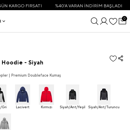
 FIRSATI
%40'A VARAN İNDİRİM BAŞLADI
3500TL
0
R
 Hoodie - Siyah
 Cepler | Premium Doubleface Kumaş
/Gri
Lacivert
Kırmızı
Siyah/Ant/Yeşil
Siyah/Ant/Turuncu