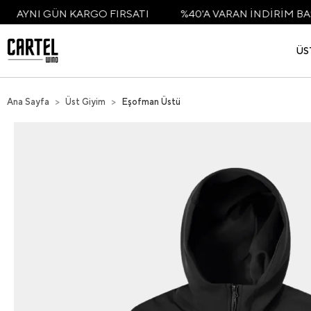
ÜN KARGO FIRSATI
%40'A VARAN İNDİRİM BAŞLADI
ÜS
Ana Sayfa
Üst Giyim
Eşofman Üstü