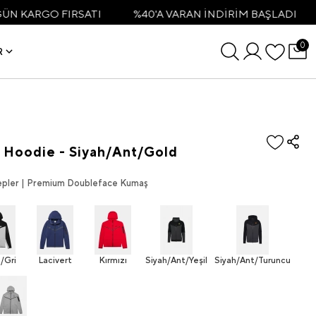
O FIRSATI
%40'A VARAN İNDİRİM BAŞLADI
3500TL
0
R
p Hoodie - Siyah/Ant/Gold
 Cepler | Premium Doubleface Kumaş
/Gri
Lacivert
Kırmızı
Siyah/Ant/Yeşil
Siyah/Ant/Turuncu