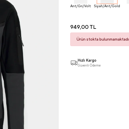
Ant/Gri/Volt
Siyah/Ant/Gold
949,00 TL
Ürün stokta bulunmamaktadır
Hızlı Kargo
Güvenli Ödeme