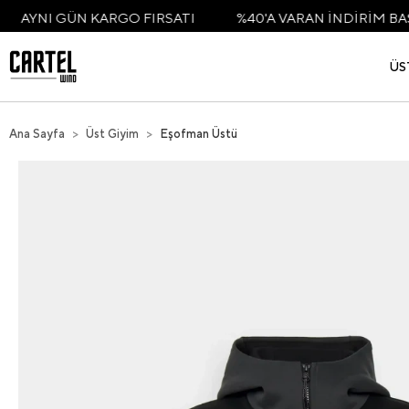
GÜN KARGO FIRSATI
%40'A VARAN İNDİRİM BAŞLADI
ÜS
Ana Sayfa
Üst Giyim
Eşofman Üstü